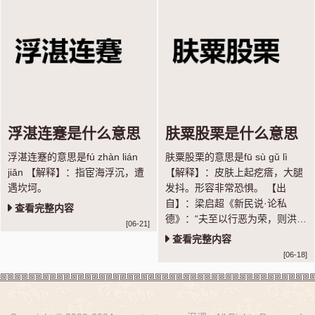
浮湛连蹇是什么意思
肤粟股栗是什么意思
浮湛连蹇的意思是fú zhàn lián
肤粟股栗的意思是fū sù gǔ lì
jiǎn 【解释】：指宦海浮沉，遭
【解释】：皮肤上起疙瘩，大腿
遇坎坷。
发抖。形容非常恐惧。 【出
自】：梁启超《新民说·论私
查看完整内容
德》：“夫至以行恶为荣，则洪水
[06-21]
猛兽，足喻斯惨耶？君子念此，
查看完整内容
肤粟股栗矣。”
[06-18]