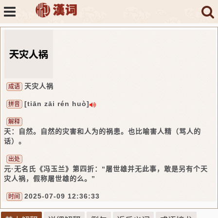
天灾人祸
成语
[tiān zāi rén huò]
拼音
解释
天：自然。自然的灾害和人为的祸患。也比喻害人精（骂人的
话）。
出处
元·无名氏《冯玉兰》第四折：“屠世雄并无此事，敢是另有个天
灾人祸，假称屠世雄的么。”
2025-07-09 12:36:33
时间