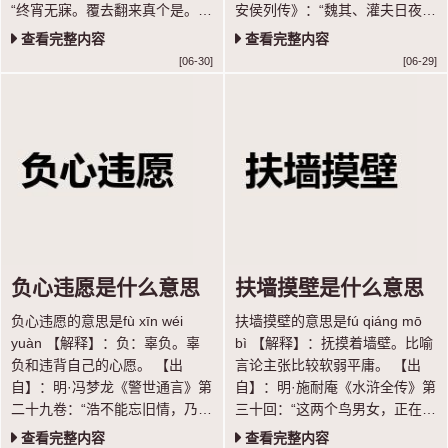
“终宵无寐。覆去翻来真个是。屈
安侯列传》：“魏其、灌夫日夜招
指归期。” 【示例】：恶暖憎
聚天下豪杰壮士与论议，腹非而
查看完整内容
查看完整内容
寒，～病几般。 ◎明·全道人
心谤。” 【语法】：联合式；作
[06-30]
[06-29]
《懒画眉》
谓语；指心怀不满，暗中发泄
负心违愿是什么意思
扶墙摸壁是什么意思
负心违愿的意思是fù xīn wéi
扶墙摸壁的意思是fú qiáng mō
yuàn 【解释】：负：辜负。辜
bì 【解释】：抚摸着墙壁。比喻
负和违背自己的心愿。 【出
言论主张比较软弱平庸。 【出
自】：明·冯梦龙《警世通言》第
自】：明·施耐庵《水浒全传》第
二十九卷：“浩不能忘旧情，乃遣
三十回：“这两个鸟男女，正在缸
惠寂密告莺曰：‘浩非负心，实被
里扶墙摸壁扎挣。”
查看完整内容
查看完整内容