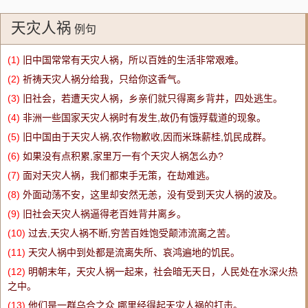
天灾人祸
例句
(1)
旧中国常常有天灾人祸，所以百姓的生活非常艰难。
(2)
祈祷天灾人祸分给我，只给你这香气。
(3)
旧社会，若遭天灾人祸，乡亲们就只得离乡背井，四处逃生。
(4)
非洲一些国家天灾人祸时有发生,故仍有饿殍载道的现象。
(5)
旧中国由于天灾人祸,农作物歉收,因而米珠薪桂,饥民成群。
(6)
如果没有点积累,家里万一有个天灾人祸怎么办?
(7)
面对天灾人祸，我们都束手无策，在劫难逃。
(8)
外面动荡不安，这里却安然无恙，没有受到天灾人祸的波及。
(9)
旧社会天灾人祸逼得老百姓背井离乡。
(10)
过去,天灾人祸不断,穷苦百姓饱受颠沛流离之苦。
(11)
天灾人祸中到处都是流离失所、哀鸿遍地的饥民。
(12)
明朝末年，天灾人祸一起来，社会暗无天日，人民处在水深火热
之中。
(13)
他们是一群乌合之众,哪里经得起天灾人祸的打击。