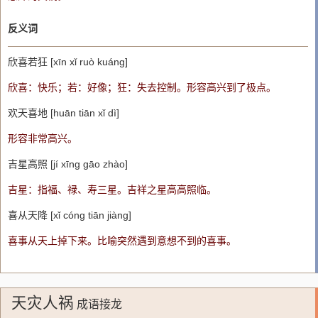
反义词
欣喜若狂 [xīn xǐ ruò kuáng]
欣喜：快乐；若：好像；狂：失去控制。形容高兴到了极点。
欢天喜地 [huān tiān xǐ dì]
形容非常高兴。
吉星高照 [jí xīng gāo zhào]
吉星：指福、禄、寿三星。吉祥之星高高照临。
喜从天降 [xǐ cóng tiān jiàng]
喜事从天上掉下来。比喻突然遇到意想不到的喜事。
天灾人祸
成语接龙