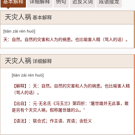
基本解释
详细解释
例句
近反义词
成语接龙
天灾人祸
基本解释
[tiān zāi rén huò]
天：自然。自然的灾害和人为的祸患。也比喻害人精（骂人的话）。
天灾人祸
详细解释
[tiān zāi rén huò]
【解释】：天：自然。自然的灾害和人为的祸患。也比喻害人精
（骂人的话）。
【出自】：元·无名氏《冯玉兰》第四折：“屠世雄并无此事，敢
是另有个天灾人祸，假称屠世雄的么。”
【语法】：联合式；作主语、宾语；含贬义