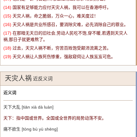
(14)
国家有足够能力应付天灾人祸，我可以在香港呼吁。
(15)
天灾人祸，命之脆弱，万众一心，难关度过！
(16)
天灾人祸是共业所感召，要消除灾难，必先消除自己的罪业。
(17)
在那暗无天日的旧社会,劳动人民吃不饱,穿不暖,若遇到天灾人
祸,那日子就更难熬了。
(18)
过去，天灾人祸不断，穷苦百姓饱受颠沛流离之苦。
(19)
天灾人祸让人族死伤惨重，强敌窥伺让人族岌岌可危。
天灾人祸
近反义词
近义词
天下大乱 [tiān xià dà luàn]
天下：指中国或世界。全国或全世界的局势动荡不安。
痛不欲生 [tòng bù yù shēng]