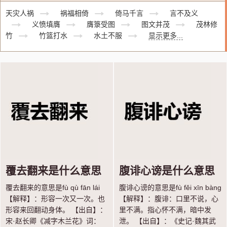
天灾人祸
祸福相倚
倚马千言
言不及义
义愤填膺
膺箓受图
图文并茂
茂林修
竹
竹篮打水
水土不服
显示更多...
覆去翻来是什么意思
腹诽心谤是什么意思
覆去翻来的意思是fù qù fān lái
腹诽心谤的意思是fù fěi xīn bàng
【解释】：形容一次又一次。也
【解释】：腹诽：口里不说，心
形容来回翻动身体。 【出自】：
里不满。指心怀不满，暗中发
宋·赵长卿《减字木兰花》词：
泄。 【出自】：《史记·魏其武