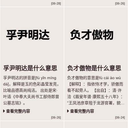
季父所逼，复与孙氏结亲，负心
[06-28]
[06-26]
违愿，痛彻心髓。”
孚尹明达是什么意思
负才傲物是什么意思
孚尹明达的拼音是[fú yǐn míng
负才傲物的意思是fù cái ào wù
dá]，解释是玉的色彩晶莹发亮，
【解释】：指依恃才学，骄傲而
比喻品德高尚纯洁。 出处是宋·
看不起旁人。 【出自】：清·许
叶适《中奉大夫尚书工部侍郎曾
洽《眉叟年谱·康熙五十八年》：
公墓志铭》。
“王凤池彦章殂于龙游官署，貌癯
猥琐；陈思洛殂于湖广学院署；
查看完整内容
查看完整内容
张自服于徽州馆，皆负才傲物者
[06-26]
[06-24]
也。”