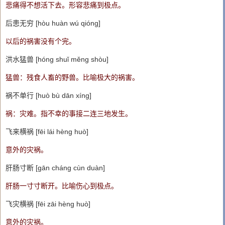
悲痛得不想活下去。形容悲痛到极点。
后患无穷 [hòu huàn wú qióng]
以后的祸害没有个完。
洪水猛兽 [hóng shuǐ měng shòu]
猛兽：残食人畜的野兽。比喻极大的祸害。
祸不单行 [huò bù dān xíng]
祸：灾难。指不幸的事接二连三地发生。
飞来横祸 [fēi lái hèng huò]
意外的灾祸。
肝肠寸断 [gān cháng cùn duàn]
肝肠一寸寸断开。比喻伤心到极点。
飞灾横祸 [fēi zāi hèng huò]
意外的灾祸。