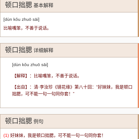
顿口拙腮
基本解释
[dùn kǒu zhuō sāi]
比喻嘴笨，不善于说话。
顿口拙腮
详细解释
[dùn kǒu zhuō sāi]
【解释】：比喻嘴笨，不善于说话。
【出自】：清·李汝珍《镜花缘》第八十回：“好妹妹，我是顿口
拙腮，可不能一句一句同你套！”
顿口拙腮
例句
(1)
好妹妹，我是顿口拙腮，可不能一句一句同你套！