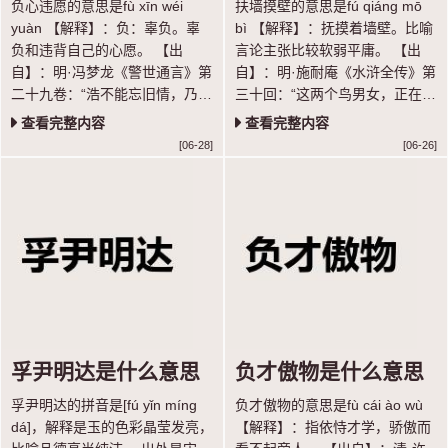
负心违愿的意思是fù xīn wéi
扶墙摸壁的意思是fú qiáng mō
yuàn 【解释】：负：辜负。辜
bì 【解释】：抚摸着墙壁。比喻
负和违背自己的心愿。 【出
言论主张比较软弱平庸。 【出
自】：明·冯梦龙《警世通言》第
自】：明·施耐庵《水浒全传》第
二十九卷：“浩不能忘旧情，乃遣
三十回：“这两个鸟男女，正在缸
惠寂密告莺曰：‘浩非负心，实被
里扶墙摸壁扎挣。”
查看完整内容
查看完整内容
季父所逼，复与孙氏结亲，负心
[06-28]
[06-26]
违愿，痛彻心髓。”
孚尹明达是什么意思
负才傲物是什么意思
孚尹明达的拼音是[fú yǐn míng
负才傲物的意思是fù cái ào wù
dá]，解释是玉的色彩晶莹发亮，
【解释】：指依恃才学，骄傲而