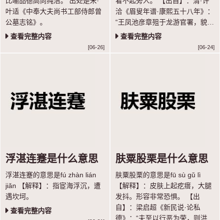
比喻品德高尚纯洁。 出处是宋·
看不起旁人。 【出自】：清·许
叶适《中奉大夫尚书工部侍郎曾
洽《眉叟年谱·康熙五十八年》：
公墓志铭》。
“王凤池彦章殂于龙游官署，貌癯
猥琐；陈思洛殂于湖广学院署；
查看完整内容
查看完整内容
张自服于徽州馆，皆负才傲物者
[06-26]
[06-24]
也。”
浮湛连蹇是什么意思
肤粟股栗是什么意思
浮湛连蹇的意思是fú zhàn lián
肤粟股栗的意思是fū sù gǔ lì
jiǎn 【解释】：指宦海浮沉，遭
【解释】：皮肤上起疙瘩，大腿
遇坎坷。
发抖。形容非常恐惧。 【出
自】：梁启超《新民说·论私
查看完整内容
德》：“夫至以行恶为荣，则洪水