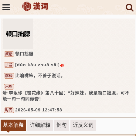
顿口拙腮
成语
[dùn kǒu zhuō sāi]
拼音
比喻嘴笨，不善于说话。
解释
出处
清·李汝珍《镜花缘》第八十回：“好妹妹，我是顿口拙腮，可不
能一句一句同你套！
2026-05-09 12:47:58
时间
基本解释
详细解释
例句
近反义词