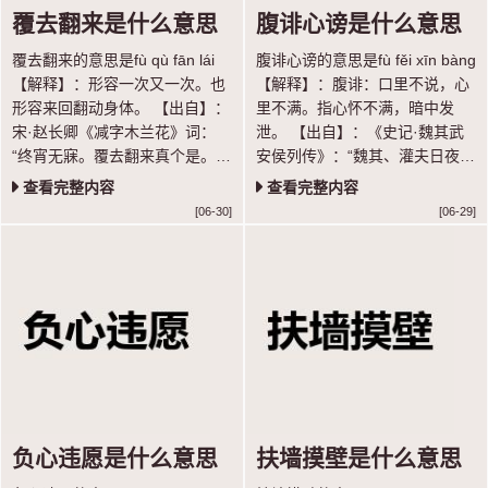
覆去翻来是什么意思
腹诽心谤是什么意思
覆去翻来的意思是fù qù fān lái
腹诽心谤的意思是fù fěi xīn bàng
【解释】：形容一次又一次。也
【解释】：腹诽：口里不说，心
形容来回翻动身体。 【出自】：
里不满。指心怀不满，暗中发
宋·赵长卿《减字木兰花》词：
泄。 【出自】：《史记·魏其武
“终宵无寐。覆去翻来真个是。屈
安侯列传》：“魏其、灌夫日夜招
指归期。” 【示例】：恶暖憎
聚天下豪杰壮士与论议，腹非而
查看完整内容
查看完整内容
寒，～病几般。 ◎明·全道人
心谤。” 【语法】：联合式；作
[06-30]
[06-29]
《懒画眉》
谓语；指心怀不满，暗中发泄
负心违愿是什么意思
扶墙摸壁是什么意思