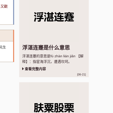
早又觀
浮湛连蹇是什么意思
风生
浮湛连蹇的意思是fú zhàn lián jiǎn 【解
释】：指宦海浮沉，遭遇坎坷。
查看完整内容
[06-21]