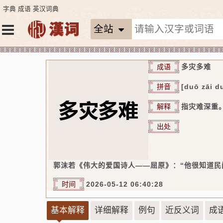
字典
成语
英汉词典
全站
成语
多灾多难
拼音
[duō zāi d
解释
指灾难深重
出处
郭沫若《伟大的爱国诗人——屈原》：“他很知道民
时间
2026-05-12 06:40:28
基本解释
详细解释
例句
近反义词
成