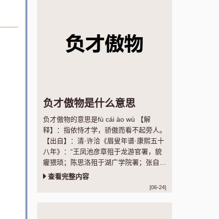
负才傲物是什么意思
负才傲物的意思是fù cái ào wù 【解
释】：指依恃才学，骄傲而看不起旁人。
【出自】：清·许洽《眉叟年谱·康熙五十
八年》：“王凤池彦章殂于龙游官署，貌
癯猥琐；陈思洛殂于湖广学院署；张自服
于徽州馆，皆负才傲物者也。”
查看完整内容
[06-24]