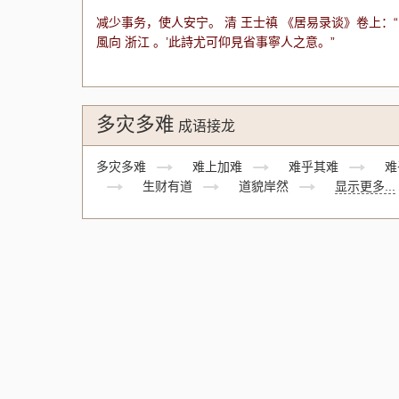
减少事务，使人安宁。 清 王士禛 《居易录谈》卷上
風向 浙江 。’此詩尤可仰見省事寧人之意。”
多灾多难
成语接龙
多灾多难
难上加难
难乎其难
难
生财有道
道貌岸然
显示更多...