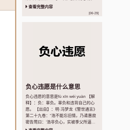
【语法】：联合式；作谓语；指心怀不
查看完整内容
满，暗中发泄
[06-29]
负心违愿是什么意思
负心违愿的意思是fù xīn wéi yuàn 【解
释】：负：辜负。辜负和违背自己的心
愿。 【出自】：明·冯梦龙《警世通言》
第二十九卷：“浩不能忘旧情，乃遣惠寂
密告莺曰：‘浩非负心，实被季父所逼，
复与孙氏结亲，负心违愿，痛彻心髓。”