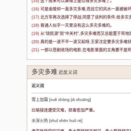
(15)
这个周末可以算得上是过得多灾多难了。
(16)
可是金陵却一直多灾多难,而且它的风水一直被破
(17)
北方军再次选择了停战,同意了谈判的条件,给多灾
(18)
普通人似乎一天里没有这么多灾多难的。
(19)
从“琼民源”到“中关村”,多灾多难而又总能置于死
(20)
真的是一波不平一波又起呀,王家注定要多灾多难
(21)
一部以悲剧收场的电影,在电影里面的主角要不是死
多灾多难
近反义词
近义词
雪上加霜 [xuě shàng jiā shuāng]
比喻接连遭受灾难，损害愈加严重。
水深火热 [shuǐ shēn huǒ rè]