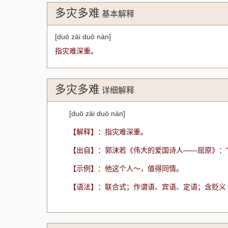
多灾多难
基本解释
[duō zāi duō nàn]
指灾难深重。
多灾多难
详细解释
[duō zāi duō nàn]
【解释】：指灾难深重。
【出自】：郭沫若《伟大的爱国诗人——屈原》：
【示例】：他这个人～，值得同情。
【语法】：联合式；作谓语、宾语、定语；含贬义