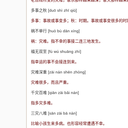
老百姓所受的灾难，象水那样越来越深，象火那样越来
多事之秋 [duō shì zhī qiū]
多事：事故或事变多；秋：时期。事故或事变很多的时
祸不单行 [huò bù dān xíng]
祸：灾难。指不幸的事接二连三地发生。
福无双至 [fú wú shuāng zhì]
指幸运的事不会接连到来。
灾难深重 [zāi nán shēn zhòng]
灾难很多，而且严重。
千灾百难 [qiān zāi bǎi nán]
指多灾多难。
三灾八难 [sān zāi bā nàn]
比喻小孩生来多病。也形容经常遭遇不幸。