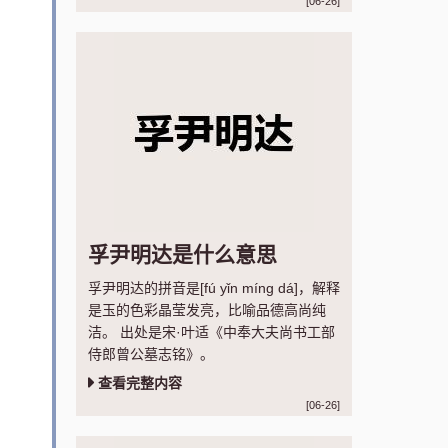
[06-26]
孚尹明达是什么意思
孚尹明达的拼音是[fú yǐn míng dá]，解释
是玉的色彩晶莹发亮，比喻品德高尚纯
洁。 出处是宋·叶适《中奉大夫尚书工部
侍郎曾公墓志铭》。
查看完整内容
[06-26]