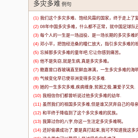
多灾多难
例句
(1)
我们这个多灾多难、饱经风霜的国家，终于走上了
(2)
08年中国多灾多难，什么都不正常，就中国足球队
(3)
每个人的一生是一场战役、是一场长期的多灾多难
(4)
邓小平，把饱经沧桑的瞳仁放大，指引多灾多难的
(5)
忘掉那多灾多难的童年吧,它让你感到痛苦。
(6)
他不是失窃,就是生病,真是多灾多难。
(7)
鲍嘉曾口吞玻璃直至鲜血淋漓，一生多灾多难的海
(8)
气候变化早已使非洲变得多灾多难.
(9)
她的一生多灾多难,疾病缠身,贫困之极,兼爱子又失.
(10)
我相信你们都曾听说过他多灾多难的幼年.
(11)
虽然我们的祖国多灾多难,但是谁又厌弃自己的母亲
(12)
和平终于降临到了这个多灾多难的民族。
(13)
我算过你的八字,你这一生注定多灾多难啊。
(14)
还好偷袭成功了,要是真打起来,我可不知道我这多