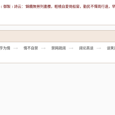
：“﹝御製﹞詩云：‘錦纜無勞列畫艭，輕橈自愛倚船窗，勤民不憚周行遠，
乎为情
情不自禁
禁网疏阔
阔论高谈
谈笑