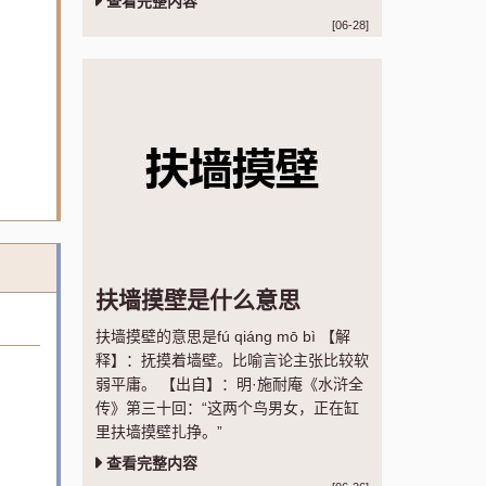
查看完整内容
[06-28]
扶墙摸壁是什么意思
扶墙摸壁的意思是fú qiáng mō bì 【解
释】：抚摸着墙壁。比喻言论主张比较软
弱平庸。 【出自】：明·施耐庵《水浒全
传》第三十回：“这两个鸟男女，正在缸
里扶墙摸壁扎挣。”
查看完整内容