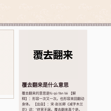
覆去翻来是什么意思
覆去翻来的意思是fù qù fān lái 【解
释】：形容一次又一次。也形容来回翻动
身体。 【出自】：宋·赵长卿《减字木兰
花》词：“终宵无寐。覆去翻来真个是。