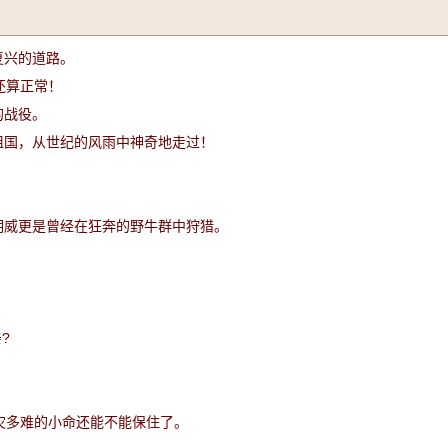
复兴的道路。
还算正常！
的战役。
祖国，从世纪的风雨中神奇地走过！
明威更是曾经在狂奔的野牛群中狩猎。
?
灾多难的小命还能不能保住了。