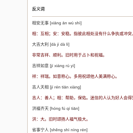
反义词
相安无事 [xiāng ān wú shì]
相：互相；安：安稳。指彼此相处没有什么争执或冲突
大吉大利 [dà jí dà lì]
非常吉祥、顺利。旧时用于占卜和祝福。
吉祥如意 [jí xiáng rú yì]
祥：祥瑞。如意称心。多用祝颂他人美满称心。
吉人天相 [jí rén tiān xiàng]
吉人：善人；相：帮助，保佑。迷信的人认为好人会得
洪福齐天 [hóng fú qí tiān]
洪：大。旧时颂扬人福气极大。
省事宁人 [shěng shì níng rén]