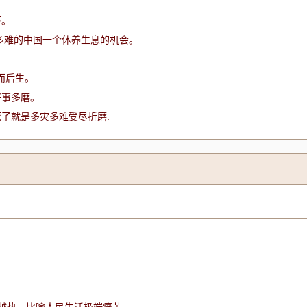
坏。
多难的中国一个休养生息的机会。
地而后生。
好事多磨。
了就是多灾多难受尽折磨.