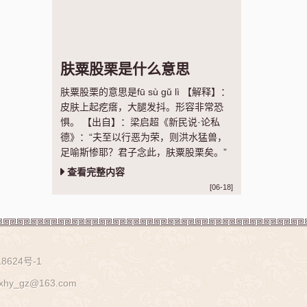
肤粟股栗是什么意思
肤粟股栗的意思是fū sù gǔ lì 【解释】：
皮肤上起疙瘩，大腿发抖。形容非常恐
惧。 【出自】：梁启超《新民说·论私
德》：“夫至以行恶为荣，则洪水猛兽，
足喻斯惨耶？君子念此，肤粟股栗矣。”
查看完整内容
[06-18]
8624号-1
z@163.com