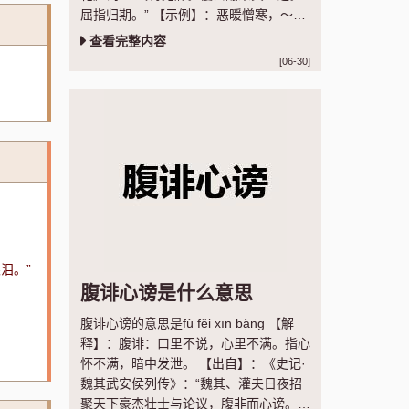
屈指归期。” 【示例】：恶暖憎寒，～病
几般。 ◎明·全道人《懒画眉》
查看完整内容
[06-30]
泪。”
腹诽心谤是什么意思
腹诽心谤的意思是fù fěi xīn bàng 【解
释】：腹诽：口里不说，心里不满。指心
怀不满，暗中发泄。 【出自】：《史记·
魏其武安侯列传》：“魏其、灌夫日夜招
聚天下豪杰壮士与论议，腹非而心谤。”